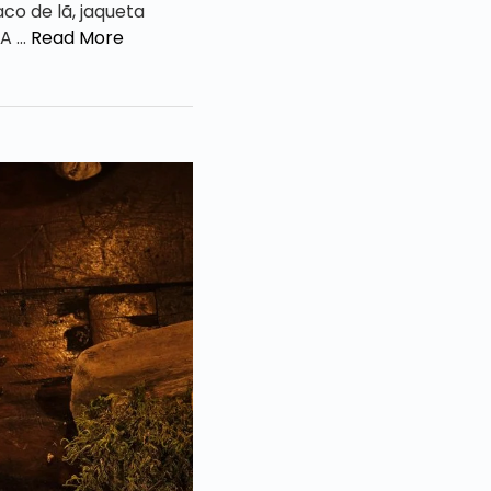
co de lã, jaqueta
 A …
Read More