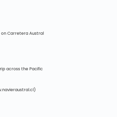
e on Carretera Austral
rip across the Pacific
.navieraustral.cl)