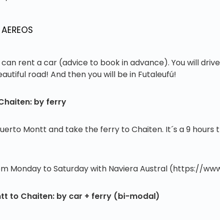
 AEREOS
u can rent a car (advice to book in advance). You will driv
beautiful road! And then you will be in Futaleufú!
Chaiten: by ferry
uerto Montt and take the ferry to Chaiten. It´s a 9 hours t
rom Monday to Saturday with Naviera Austral (https://www
t to Chaiten: by car + ferry (bi-modal)