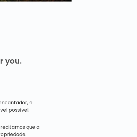
r you.
encantador, e
el possível.
creditamos que a
ropriedade.