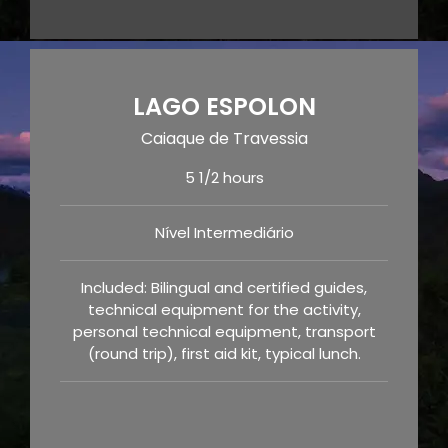
LAGO ESPOLON
Caiaque de Travessia
5 1/2 hours
Nível Intermediário
Included: Bilingual and certified guides,
technical equipment for the activity,
personal technical equipment, transport
(round trip), first aid kit, typical lunch.