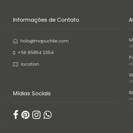
Informações de Contato
A
M
hola@mapuchile.com
ab
+56 95864 2354
P
location
ab
W
ab
I
Mídias Sociais
ou